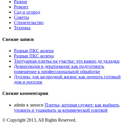
Разное
Ремонт
Сад и огород
Советы
Строительство
Техника
Свежие записи
Разрыв ПКС колена
Разрыв ПКС колена
Тротуарная плитка на участке: что важно до укладки
Дезинсекция и дератизация: как подготовить
помещение к профессиональной обработке
Дуплекс для загородной жизни: как оценить готовый
дом и поселок
Свежие комментарии
admin
к записи
Плитка, которая служит: как выбрать,
уложить и ухаживать за керамической плиткой
© Copyright 2013, All Rights Reserved.