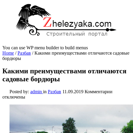
You can use WP menu builder to build menus
Home
/
Разбав
/
Какими преимуществами отличаются садовые
бордюры
Какими преимуществами отличаются
садовые бордюры
к
Posted by:
admin
in
Разбав
11.09.2019
Комментарии
записи
отключены
Какими
преимуще
отличают
садовые
бордюры