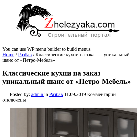
You can use WP menu builder to build menus
Home
/
Разбав
/
Классические кухни на заказ — уникальный
шанс от «Петро-Мебель»
Классические кухни на заказ —
уникальный шанс от «Петро-Мебель»
к
Posted by:
admin
in
Разбав
11.09.2019
Комментарии
записи
отключены
Классиче
кухни
на
заказ
—
уникальн