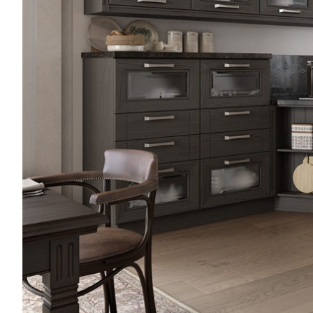
шанс
от
«Петро-
Мебель»