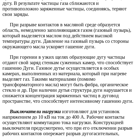
дугу. В результате частицы газа сближаются и
противоположно заряженные частицы, соединяясь, теряют
свои заряды.
При разрыве контактов в масляной среде образуется
область, немедленно заполняющаяся газом (газовый пузырь),
который выделяется маслом под действием высокой
температуры дуги. Давление на газовый пузырь со стороны
окружающего масла ускоряет гашение дуги.
При горении в узких щелях образующие дугу частицы
отдают свой заряд стенкам суженных камер, что способствует
гашению Дуги. Газовое дутье осуществляется в особых
камерах, выполненных из материала, который при нагреве
выделяет газ. Такими материалами (помимо
трансформаторного масла) могут быть фибра, органическое
стекло и др. При наличии дутья структура дуги нарушается и
снижается концентрация заряженных частиц в дуговод
пространстве, что способствует интенсивному гашению дуги.
Выключатели нагрузки
изготовляют для установок
напряжением до 10 кВ на ток до 400 А. Рабочие контакты
осуществляют коммутацию тока нагрузки. Конструкцией
выключателя предусмотрено, что при его отключении разрыв
рабочих контактов опережает разрыв дугогасительных,