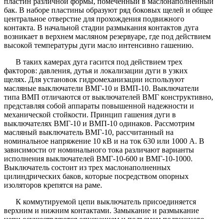
пластин различной формы, помеченный в маслонаполненный
бак. В наборе пластины образуют ряд боковых щелей и общее
центральное отверстие для прохождения подвижного
контакта. В начальной стадии размыкания контактов дуга
возникает в верхнем масляном резервуаре, где под действием
высокой температуры дуги масло интенсивно гашению.
В таких камерах дуга гасится под действием трех
факторов: давления, дутья и локализации дуги в узких
щелях. Для установок гидромеханизации используют
масляные выключатели ВМГ-10 и ВМП-10. Выключатели
типа ВМП отличаются от выключателей ВМГ конструктивно,
представляя собой аппараты повышенной надежности и
механической стойкости. Принцип гашения дуги в
выключателях ВМГ-10 и ВМП-10 одинаков. Рассмотрим
масляный выключатель ВМГ-10, рассчитанный на
номинальное напряжение 10 кВ и на ток 630 или 1000 А. В
зависимости от номинального тока различают варианты
исполнения выключателей ВМГ-10-600 и ВМГ-10-1000.
Выключатель состоит из трех маслонаполненных
цилиндрических баков, которые посредством опорных
изоляторов крепятся на раме.
К коммутируемой цепи выключатель присоединяется
верхним и нижним контактами. Замыкание и размыкание