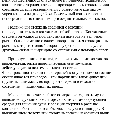
цепи осуществляются опусканием и подъемом подвижного
контактного стержня, который, проходя сквозь изолятор, или
соединяется, или разъединяется с розеточным контактом,
укрепленным на днище бака. Розеточный контакт связан
непосредственно с нижним присоединительным контактом.
Подвижный стержень соединен с верхний
присоединительным контактом гибкой связью. Контактные
стержни опускаются под действием привода на вал через
рычаг. Одновременно с валом поворачиваются изоляционные
рычаги, которые с одной стороны укреплены на валу, а с
другой— связаны шарнирно со стержнями с помощью серег.
При опускании стержней, т. е. при замыкании контактов
выключателя, растягиваются возвратные пружины,
действующие на подъем контактных стержней.
Фиксированное положение стержней в опущенном состоянии
обеспечивается приводом. При нарушении такой фиксации
пружины, сжимаясь, возвращают стержни в исходное
состояние — поднимают их вверх.
Масло в выключателе быстро загрязняется, поэтому не
выполняет функцию изолятора, а является газообразующей
средой для гашения дуги. Изоляция стержня в разрыве
контактов обеспечивается объемом воздуха в цилиндре. В
выключенном положении стержень должен находиться выше