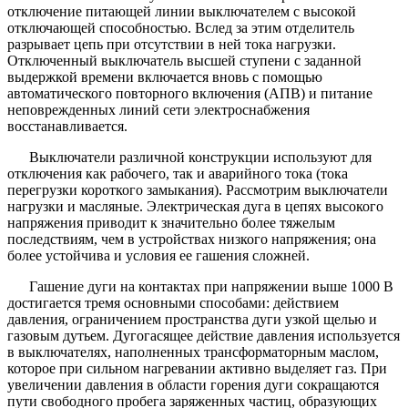
отключение питающей линии выключателем с высокой
отключающей способностью. Вслед за этим отделитель
разрывает цепь при отсутствии в ней тока нагрузки.
Отключенный выключатель высшей ступени с заданной
выдержкой времени включается вновь с помощью
автоматического повторного включения (АПВ) и питание
неповрежденных линий сети электроснабжения
восстанавливается.
Выключатели различной конструкции используют для
отключения как рабочего, так и аварийного тока (тока
перегрузки короткого замыкания). Рассмотрим выключатели
нагрузки и масляные. Электрическая дуга в цепях высокого
напряжения приводит к значительно более тяжелым
последствиям, чем в устройствах низкого напряжения; она
более устойчива и условия ее гашения сложней.
Гашение дуги на контактах при напряжении выше 1000 В
достигается тремя основными способами: действием
давления, ограничением пространства дуги узкой щелью и
газовым дутьем. Дугогасящее действие давления используется
в выключателях, наполненных трансформаторным маслом,
которое при сильном нагревании активно выделяет газ. При
увеличении давления в области горения дуги сокращаются
пути свободного пробега заряженных частиц, образующих