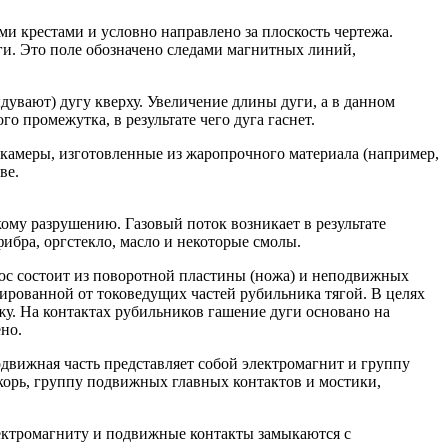
и крестами и условно направлено за плоскость чертежа.
ги. Это поле обозначено следами магнитных линий,
увают) дугу кверху. Увеличение длины дуги, а в данном
о промежутка, в результате чего дуга гаснет.
камеры, изготовленные из жаропрочного материала (например,
ве.
кому разрушению. Газовый поток возникает в результате
ибра, оргстекло, масло и некоторые смолы.
с состоит из поворотной пластины (ножа) и неподвижных
рованной от токоведущих частей рубильника тягой. В целях
у. На контактах рубильников гашение дуги основано на
но.
движная часть представляет собой электромагнит и группу
орь, группу подвижных главных контактов и мостики,
ектромагниту и подвижные контакты замыкаются с