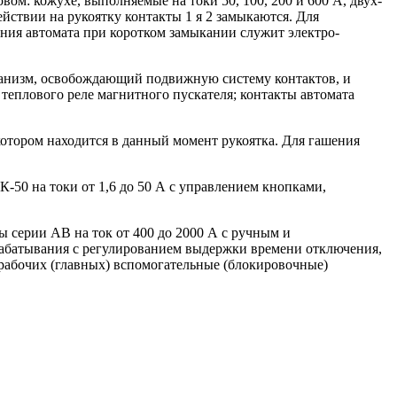
м: кожухе, выполняемые на токи 50, 100, 200 и 600 А, двух-
ствии на рукоятку контакты 1 я 2 замыкаются. Для
ния автомата при коротком замыкании служит электро-
ханизм, освобождающий подвижную систему контактов, и
теплового реле магнитного пускателя; контакты автомата
котором находится в данный момент рукоятка. Для гашения
50 на токи от 1,6 до 50 А с управлением кнопками,
серии АВ на ток от 400 до 2000 А с ручным и
абатывания с регулированием выдержки времени отключения,
абочих (главных) вспомогательные (блокировочные)