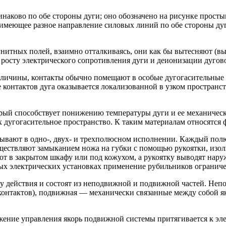
наково по обе стороны дуги; оно обозначено на рисунке простым
, имеющее разное направление силовых линий по обе стороны ду
тных полей, взаимно отталкиваясь, они как бы вытесняют (выд
 росту электрического сопротивления дуги и деионизации дуговог
личины, контакты обычно помещают в особые дугогасительные 
 контактов дуга оказывается локализованной в узком пространст
торый способствует понижению температуры дуги и ее механичес
дугогасительное пространство. К таким материалам относятся ф
ают в одно-, двух- и трехполюсном исполнении. Каждый полю
ществляют замыканием ножа на губки с помощью рукоятки, изоли
 в закрытом шкафу или под кожухом, а рукоятку выводят наруж
х электрических установках применение рубильников ограниче
 действия и состоят из неподвижной и подвижной частей. Непо
онтактов), подвижная — механически связанные между собой як
ение управления якорь подвижной системы притягивается к эл