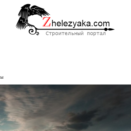
ны
ионные