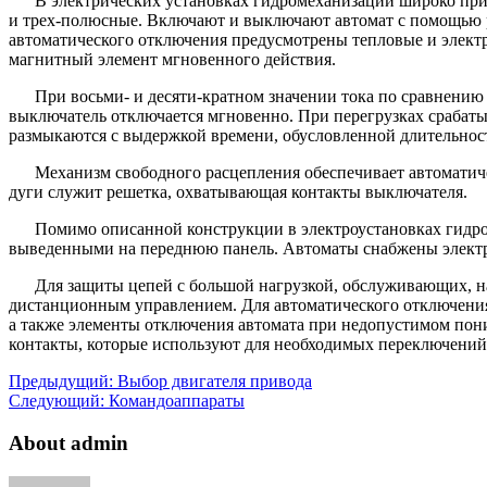
В электрических установках гидромеханизации широко прим
и трех-полюсные. Включают и выключают автомат с помощью р
автоматического отключения предусмотрены тепловые и элект
магнитный элемент мгновенного действия.
При восьми- и десяти-кратном значении тока по сравнени
выключатель отключается мгновенно. При перегрузках срабатыв
размыкаются с выдержкой времени, обусловленной длительнос
Механизм свободного расцепления обеспечивает автоматиче
дуги служит решетка, охватывающая контакты выключателя.
Помимо описанной конструкции в электроустановках гидро
выведенными на переднюю панель. Автоматы снабжены элект
Для защиты цепей с большой нагрузкой, обслуживающих, н
дистанционным управлением. Для автоматического отключения
а также элементы отключения автомата при недопустимом пон
контакты, которые используют для необходимых переключений 
Предыдущий:
Выбор двигателя привода
Следующий:
Командоаппараты
About admin