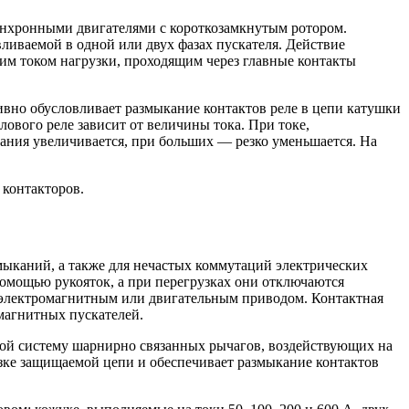
синхронными двигателями с короткозамкнутым ротором.
ливаемой в одной или двух фазах пускателя. Действие
им током нагрузки, проходящим через главные контакты
вно обусловливает размыкание контактов реле в цепи катушки
лового реле зависит от величины тока. При токе,
ния увеличивается, при больших — резко уменьшается. На
 контакторов.
мыканий, а также для нечастых коммутаций электрических
омощью рукояток, а при перегрузках они отключаются
 электромагнитным или двигательным приводом. Контактная
магнитных пускателей.
бой систему шарнирно связанных рычагов, воздействующих на
зке защищаемой цепи и обеспечивает размыкание контактов