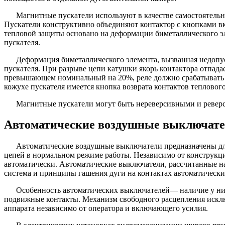
Магнитные пускатели используют в качестве самостоятельн
Пускатели конструктивно объединяют контактор с кнопками вк
тепловой защиты основано на деформации биметаллического эл
пускателя.
Деформация биметаллического элемента, вызванная недопу
пускателя. При разрыве цепи катушки якорь контактора отпада
превышающем номинальный на 20%, реле должно срабатывать п
кожухе пускателя имеется кнопка возврата контактов тепловог
Магнитные пускатели могут быть нереверсивными и реверс
Автоматические воздушные выключат
Автоматические воздушные выключатели предназначены для
цепей в нормальном режиме работы. Независимо от конструкц
автоматически. Автоматические выключатели, рассчитанные н
система и принципы гашения дуги на контактах автоматическ
Особенность автоматических выключателей— наличие у них
подвижные контакты. Механизм свободного расцепления исклю
аппарата независимо от оператора и включающего усилия.