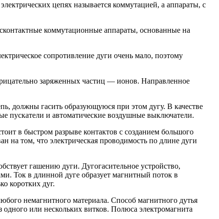
электрических цепях называется коммутацией, а аппараты, с
есконтактные коммутационные аппараты, основанные на
ектрическое сопротивление дуги очень мало, поэтому
отрицательно заряженных частиц — ионов. Направленное
пь, должны гасить образующуюся при этом дугу. В качестве
ые пускатели и автоматические воздушные выключатели.
оит в быстром разрыве контактов с созданием большого
ван на том, что электрическая проводимость по длине дуги
обствует гашению дуги. Дугогасительное устройство,
ми. Ток в длинной дуге образует магнитный поток в
ко коротких дуг.
любого немагнитного материала. Способ магнитного дутья
з одного или нескольких витков. Полюса электромагнита