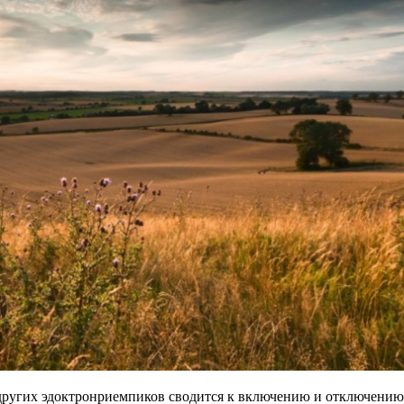
 других эдоктронриемпиков сводится к включению и отключению 