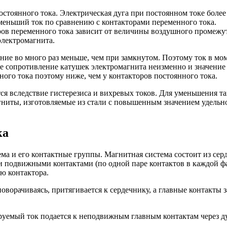
стоянного тока. Электрическая дуга при постоянном токе более
меньший ток по сравнению с контакторами переменного тока.
ров переменного тока зависит от величины воздушного промеж
лектромагнита.
ие во много раз меньше, чем при замкнутом. Поэтому ток в мо
е сопротивление катушек электромагнита неизменно и значение 
ого тока поэтому ниже, чем у контакторов постоянного тока.
 вследствие гистерезиса и вихревых токов. Для уменьшения та
ниты, изготовляемые из стали с повышенным значением удельно
ка
ма и его контактные группы. Магнитная система состоит из серд
 подвижными контактами (по одной паре контактов в каждой фаз
ю контактора.
оворачиваясь, притягивается к сердечнику, а главные контакты
уемый ток подается к неподвижным главным контактам через ду