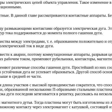
ы электрических цепей объекта управления. Такое изменение в 
тационными.
ные. В данной главе рассматриваются контактные аппараты. Б
ду размыкающими контактами образуется электрическая дуга. Эл
ур тока поддерживается до момента полного гашения дуги.
анства между электродами, т. е. образованием положительно и 
электрический ток в виде дуги.
вести к аварии, поэтому коммутационные аппараты, разрывая це
х рабочим током, применяют рубильники, контакторы, магнитн
няют различные способы гашения дуги. Простейший из них сост
 устойчивая дуга не успевает образоваться. Другой способ осно
ыше в средней ее части.
я длина участков с высокой проводимостью сократится, что спос
тки, образованной несколькими П-образными стальными пластина
ка дуги последняя затягивается в решетку, рассекаясь на несколь
 магнитного дутья. Тогда пластины могут быть изготовлены из 
вижному контакту через электромагнит с катушкой, состоящей и