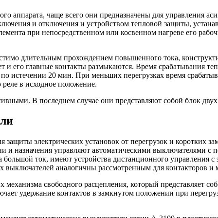
ого аппарата, чаще всего они предназначены для управления а
лючения и отключения и устройством тепловой защиты, устанав
емента при непосредственном или косвенном нагреве его рабоч
стимо длительным прохождением повышенного тока, конструкти
ет и его главные контакты размыкаются. Время срабатывания теп
о истечении 20 мин. При меньших перегрузках время срабатыва
о реле в исходное положение.
ивными. В последнем случае они представляют собой блок двух
ели
 защиты электрических установок от перегрузок и коротких за
ии и назначения управляют автоматическими выключателями с п
а большой ток, имеют устройства дистанционного управления с
их выключателей аналогичны рассмотренным для контакторов и 
 механизма свободного расцепления, который представляет со
чает удержание контактов в замкнутом положении при перегру