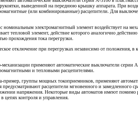
еняют автоматические выключатели серии А-3100 в пластмассово
укоятки, выведенной на переднюю крышку аппарата. При воздей
ромагнитные (или комбинированные) расцепители. Для выключе
ю с номинальным электромагнитный элемент воздействует на ме
ает тепловой элемент, действие которого аналогично действию 
тью прохождения тока перегрузки.
ское отключение при перегрузках независимо от положения, в 
-механизации применяют автоматические выключатели серии АК-
ромагнитными и тепловыми расцепителями.
а-пример, группы мощных токоприемников, применяют автоматы 
 предусматривают расцепители мгновенного и замедленного ср
ижении напряжения. Некоторые виды автоматов имеют помимо р
в цепях контроля и управления.