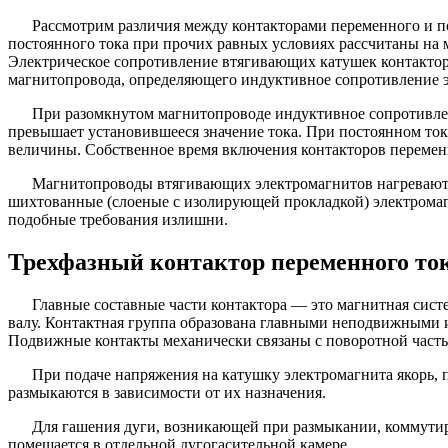
Рассмотрим различия между контакторами переменного и по
постоянного тока при прочих равных условиях рассчитаны на 
Электрическое сопротивление втягивающих катушек контакто
магнитопровода, определяющего индуктивное сопротивление э
При разомкнутом магнитопроводе индуктивное сопротивлен
превышает установившееся значение тока. При постоянном ток
величины. Собственное время включения контакторов переменн
Магнитопроводы втягивающих электромагнитов нагреваются
шихтованные (слоеные с изолирующей прокладкой) электромаг
подобные требования излишни.
Трехфазный контактор переменного то
Главные составные части контактора — это магнитная систе
валу. Контактная группа образована главными неподвижными и
Подвижные контакты механически связаны с поворотной часть
При подаче напряжения на катушку электромагнита якорь, п
размыкаются в зависимости от их назначения.
Для гашения дуги, возникающей при размыкании, коммутир
помещается в отдельной дугогасительной камере.