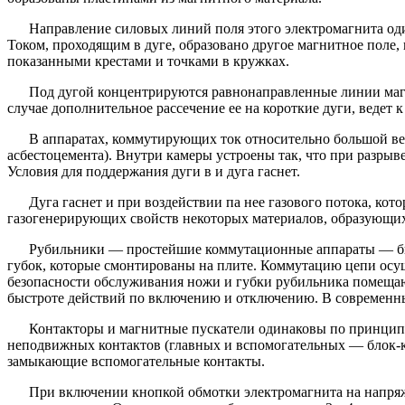
Направление силовых линий поля этого электромагнита оди
Током, проходящим в дуге, образовано другое магнитное поле
показанными крестами и точками в кружках.
Под дугой концентрируются равнонаправленные линии магни
случае дополнительное рассечение ее на короткие дуги, ведет к
В аппаратах, коммутирующих ток относительно большой ве
асбестоцемента). Внутри камеры устроены так, что при разрыве
Условия для поддержания дуги в и дуга гаснет.
Дуга гаснет и при воздействии па нее газового потока, ко
газогенерирующих свойств некоторых материалов, образующих 
Рубильники — простейшие коммутационные аппараты — быв
губок, которые смонтированы на плите. Коммутацию цепи осу
безопасности обслуживания ножи и губки рубильника помещают
быстроте действий по включению и отключению. В современны
Контакторы и магнитные пускатели одинаковы по принципу
неподвижных контактов (главных и вспомогательных — блок-к
замыкающие вспомогательные контакты.
При включении кнопкой обмотки электромагнита на напряж