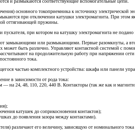
ются и размыкаются соответствующие вспомогательные цепи.
ючения) основного токоприемника к источнику электрической эн
мыкаются при отключении катушки электромагнита. При этом я
обой оттягивающей пружины.
 пускателя, при котором на катушку электромагнита не подано
ют замыкающими или размыкающими. Первые разомкнуты, а вто
ях может быть различно. Управляют контактной системой с помо
ссчитывают на продолжительную работу при напряжении сети о
постоянного тока.
щегося частью комплектного устройства: шкафа или панели упр
ние в зависимости от рода тока:
м — на 24, 48, 110, 220, 440 В. Контакторы (так же как и магн
ия);
ючения катушек до соприкосновения контактов);
ушках до появления зазора между контактами).
ателя) различают его величину, зависящую от номинального тока