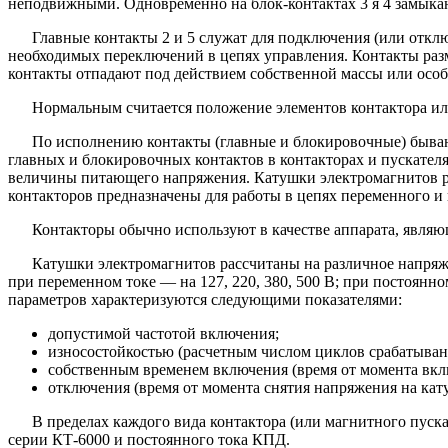
неподвижными. Одновременно на блок-контактах 3 я 4 замыка
Главные контакты 2 и 5 служат для подключения (или откл
необходимых переключений в цепях управления. Контакты раз
контакты отпадают под действием собственной массы или ос
Нормальным считается положение элементов контактора или
По исполнению контакты (главные и блокировочные) быва
главных и блокировочных контактов в контакторах и пускател
величины питающего напряжения. Катушки электромагнитов ра
контакторов предназначены для работы в цепях переменного и 
Контакторы обычно используют в качестве аппарата, являю
Катушки электромагнитов рассчитаны на различное напряже
при переменном токе — на 127, 220, 380, 500 В; при постоянно
параметров характеризуются следующими показателями:
допустимой частотой включения;
износостойкостью (расчетным числом циклов срабатыван
собственным временем включения (время от момента вкл
отключения (время от момента снятия напряжения на кат
В пределах каждого вида контактора (или магнитного пуск
серии КТ-6000 и постоянного тока КПД.