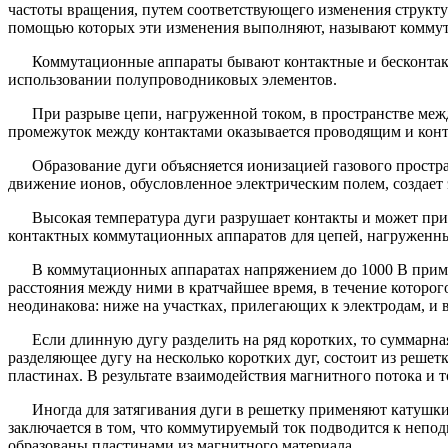
частоты вращения, путем соответствующего изменения структур
помощью которых эти изменения выполняют, называют комму
Коммутационные аппараты бывают контактные и бесконтакт
использовании полупроводниковых элементов.
При разрыве цепи, нагруженной током, в пространстве меж
промежуток между контактами оказывается проводящим и конт
Образование дуги объясняется ионизацией газового простр
движение ионов, обусловленное электрическим полем, создает 
Высокая температура дуги разрушает контакты и может при
контактных коммутационных аппаратов для цепей, нагруженны
В коммутационных аппаратах напряжением до 1000 В приме
расстояния между ними в кратчайшее время, в течение которого
неодинакова: ниже на участках, прилегающих к электродам, и в
Если длинную дугу разделить на ряд коротких, то суммарна
разделяющее дугу на несколько коротких дуг, состоит из реше
пластинах. В результате взаимодействия магнитного потока и то
Иногда для затягивания дуги в решетку применяют катушки
заключается в том, что коммутируемый ток подводится к непод
образованы пластинами из магнитного материала.