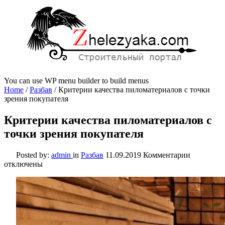
You can use WP menu builder to build menus
Home
/
Разбав
/
Критерии качества пиломатериалов с точки
зрения покупателя
Критерии качества пиломатериалов с
точки зрения покупателя
к
Posted by:
admin
in
Разбав
11.09.2019
Комментарии
записи
отключены
Критерии
качества
пиломате
с
точки
зрения