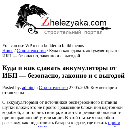
You can use WP menu builder to build menus
Home
/
Строительство
/
Куда и как сдавать аккумуляторы от
ИБП — безопасно, законно и с выгодой
Куда и как сдавать аккумуляторы от
ИБП — безопасно, законно и с выгодой
к
Posted by:
admin
in
Строительство
27.05.2026
Комментарии
запи
отключены
Куда
С аккумуляторами от источников бесперебойного питания
и
шутки плохи: это не просто громоздкие блоки под картонной
как
коробкой, а источник свинца, кислоты и реальной опасности
сдав
при неправильной утилизации. В этой статье я подробно
акку
расскажу, как подготовить батареи к сдаче, где искать
прием
от