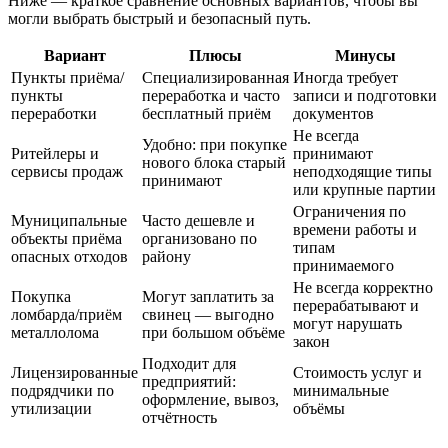
Ниже — краткое сравнение основных вариантов, чтобы вы
могли выбрать быстрый и безопасный путь.
Вариант
Плюсы
Минусы
Пункты приёма/
Специализированная
Иногда требует
пункты
переработка и часто
записи и подготовки
переработки
бесплатный приём
документов
Не всегда
Удобно: при покупке
Ритейлеры и
принимают
нового блока старый
сервисы продаж
неподходящие типы
принимают
или крупные партии
Ограничения по
Муниципальные
Часто дешевле и
времени работы и
объекты приёма
организовано по
типам
опасных отходов
району
принимаемого
Не всегда корректно
Покупка
Могут заплатить за
перерабатывают и
ломбарда/приём
свинец — выгодно
могут нарушать
металлолома
при большом объёме
закон
Подходит для
Лицензированные
Стоимость услуг и
предприятий:
подрядчики по
минимальные
оформление, вывоз,
утилизации
объёмы
отчётность