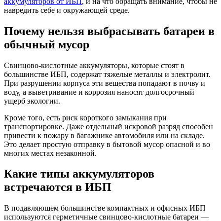
аккумуляторов от ИБП
, и на что обращать внимание, чтобы не
ИБП
навредить себе и окружающей среде.
—
безо
зако
Почему нельзя выбрасывать батареи в
и
обычный мусор
с
выго
Свинцово-кислотные аккумуляторы, которые стоят в
большинстве ИБП, содержат тяжелые металлы и электролит.
При разрушении корпуса эти вещества попадают в почву и
воду, а выветривание и коррозия наносят долгосрочный
ущерб экологии.
Кроме того, есть риск короткого замыкания при
транспортировке. Даже отдельный искровой разряд способен
привести к пожару в багажнике автомобиля или на складе.
Это делает простую отправку в бытовой мусор опасной и во
многих местах незаконной.
Какие типы аккумуляторов
встречаются в ИБП
В подавляющем большинстве компактных и офисных ИБП
используются герметичные свинцово-кислотные батареи —