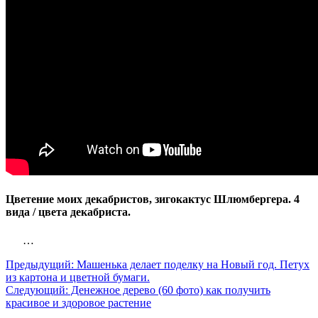
Цветение моих декабристов, зигокактус Шлюмбергера. 4
вида / цвета декабриста.
…
Предыдущий:
Машенька делает поделку на Новый год. Петух
из картона и цветной бумаги.
Следующий:
Денежное дерево (60 фото) как получить
красивое и здоровое растение