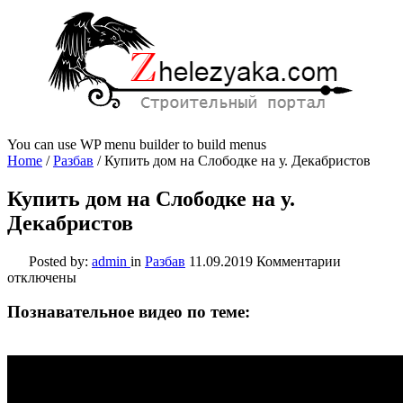
You can use WP menu builder to build menus
Home
/
Разбав
/
Купить дом на Слободке на у. Декабристов
Купить дом на Слободке на у.
Декабристов
к
Posted by:
admin
in
Разбав
11.09.2019
Комментарии
записи
отключены
Купить
дом
Познавательное видео по теме:
на
Слободке
на
у.
Декабрис