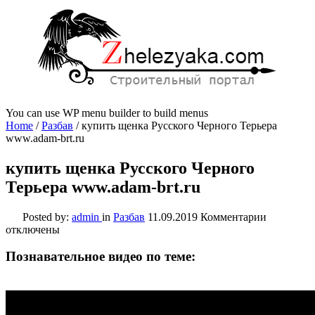
You can use WP menu builder to build menus
Home
/
Разбав
/
купить щенка Русского Черного Терьера
www.adam-brt.ru
купить щенка Русского Черного
Терьера www.adam-brt.ru
к
Posted by:
admin
in
Разбав
11.09.2019
Комментарии
записи
отключены
купить
щенка
Познавательное видео по теме:
Русского
Черного
Терьера
www.adam