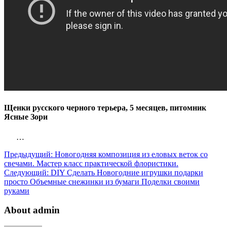
Щенки русского черного терьера, 5 месяцев, питомник
Ясные Зори
…
Предыдущий:
Новогодняя композиция из еловых веток со
свечами. Мастер класс практической флористики.
Следующий:
DIY Сделать Новогодние игрушки подарки
просто Объемные снежинки из бумаги Поделки своими
руками
About admin