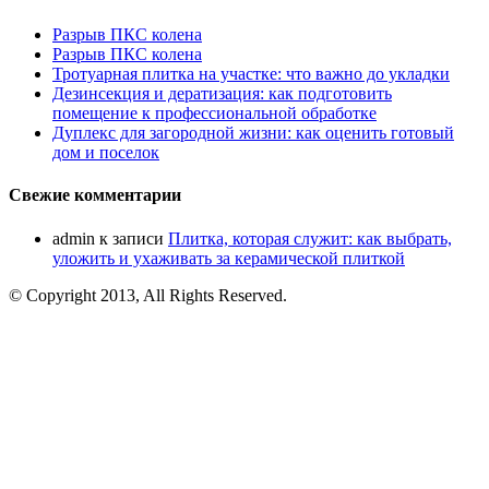
Разрыв ПКС колена
Разрыв ПКС колена
Тротуарная плитка на участке: что важно до укладки
Дезинсекция и дератизация: как подготовить
помещение к профессиональной обработке
Дуплекс для загородной жизни: как оценить готовый
дом и поселок
Свежие комментарии
admin
к записи
Плитка, которая служит: как выбрать,
уложить и ухаживать за керамической плиткой
© Copyright 2013, All Rights Reserved.