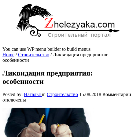
You can use WP menu builder to build menus
Home
/
Строительство
/
Ликвидация предприятия:
особенности
Ликвидация предприятия:
особенности
к
Posted by:
Наталья
in
Строительство
15.08.2018
Комментарии
за
отключены
Ли
пр
ос