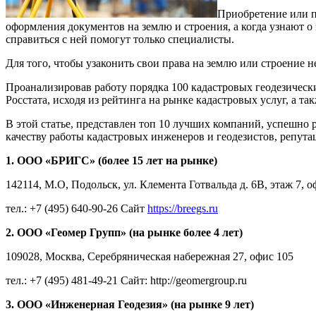
Приобретение или п
оформления документов на землю и строения, а когда узнают о
справиться с ней помогут только специалисты.
Для того, чтобы узаконить свои права на землю или строение 
Проанализировав работу порядка 100 кадастровых геодезичес
Росстата, исходя из рейтинга на рынке кадастровых услуг, а т
В этой статье, представлен топ 10 лучших компаний, успешно
качеству работы кадастровых инженеров и геодезистов, репут
1. ООО «БРИГС» (более 15 лет на рынке)
142114, М.О, Подольск, ул. Клемента Готвальда д. 6В, этаж 7, о
тел.: +7 (495) 640-90-26 Сайт
https://breegs.ru
2. ООО «Геомер Групп» (на рынке более 4 лет)
109028, Москва, Серебряническая набережная 27, офис 105
тел.: +7 (495) 481-49-21 Сайт: http://geomergroup.ru
3. ООО «Инженерная Геодезия» (на рынке 9 лет)