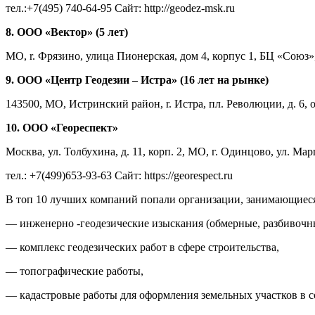
тел.:+7(495) 740-64-95 Сайт: http://geodez-msk.ru
8. ООО «Вектор» (5 лет)
МО, r. Фрязино, улица Пионерская, дом 4, корпус 1, БЦ «Союз», 3 
9. ООО «Центр Геодезии – Истра» (16 лет на рынке)
143500, МО, Истринский район, r. Истра, пл. Революции, д. 6, оф.
10. ООО «Геореспект»
Москва, ул. Толбухина, д. 11, корп. 2, МО, г. Одинцово, ул. Ма
тел.: +7(499)653-93-63 Сайт: https://georespect.ru
В топ 10 лучших компаний попали организации, занимающиеся
— инженерно -геодезические изыскания (обмерные, разбивочны
— комплекс геодезических работ в сфере строительства,
— топографические работы,
— кадастровые работы для оформления земельных участков в со