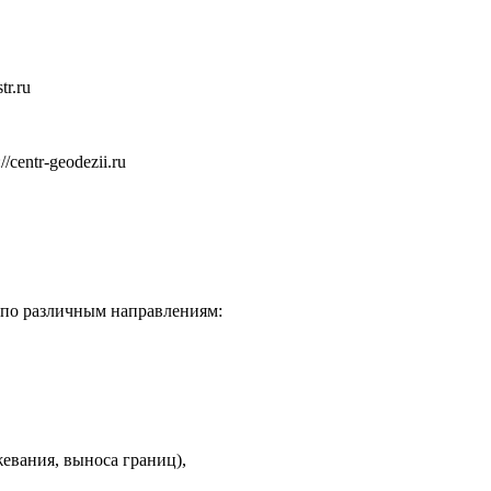
tr.ru
centr-geodezii.ru
 по различным направлениям:
евания, выноса границ),