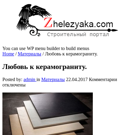
You can use WP menu builder to build menus
Home
/
Материалы
/
Любовь к керамограниту.
Любовь к керамограниту.
к
Posted by:
admin
in
Материалы
22.04.2017
Комментарии
записи
отключены
Любовь
к
керамогр