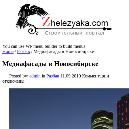
You can use WP menu builder to build menus
Home
/
Разбав
/
Медиафасады в Новосибирске
Медиафасады в Новосибирске
к
Posted by:
admin
in
Разбав
11.09.2019
Комментарии
записи
отключены
Медиафас
в
Новосиби