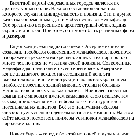
Визитной картой современных городов является их
архитектурный облик. Важной составляющей частью
которого, служат индивидуальность и новизна. Эти и другие
качества современным зданиям обеспечивают медиафасады.
Это органично встроенные в архитектурный облик здания
экраны и дисплеи. При этом, они могут быть различных форм
и размеров.
Ещё в конце девятнадцатого века в Америке начинали
создавать прообразы современных медиафасадов, проецируя
изображения рекламы на крыши зданий. С тех пор прошло
много лет, но идея не утратила своей новизны. Современные
медиафасады предстали во всей своей красе в Америке в
конце двадцатого века. А на сегодняшний день эти
высокотехнологичные конструкции являются украшением
наиболее известных зданий мировых столиц и больших
мегаполисов во всех уголках планеты. Наиболее известные
компании с мировым именем размещают свою рекламу, тем
самым, привлекая внимания большого числа туристов и
потенциальных клиентов. Всё это наилучшим образом
способствует успешной деятельности этих компаний. На этом
сайте можно посмотреть примеры установки медиафасадов на
городские здания.
Новосибирск – город с богатой историей и культурными