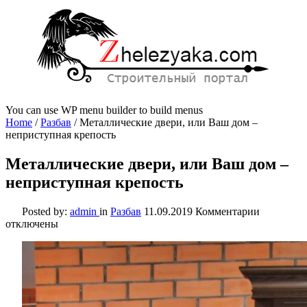
You can use WP menu builder to build menus
Home
/
Разбав
/
Металлические двери, или Ваш дом –
неприступная крепость
Металлические двери, или Ваш дом –
неприступная крепость
к
Posted by:
admin
in
Разбав
11.09.2019
Комментарии
записи
отключены
Металлич
двери,
или
Ваш
дом
–