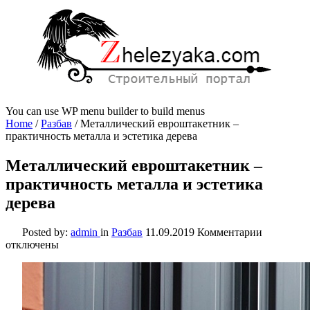
You can use WP menu builder to build menus
Home
/
Разбав
/
Металлический евроштакетник –
практичность металла и эстетика дерева
Металлический евроштакетник –
практичность металла и эстетика
дерева
к
Posted by:
admin
in
Разбав
11.09.2019
Комментарии
записи
отключены
Металлич
евроштак
–
практичн
металла