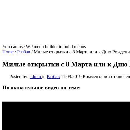
You can use WP menu builder to build menus
Home
/
Разбав
/
Милые открытки с 8 Марта или к Дню Рождени
Милые открытки с 8 Марта или к Дню 
к
Posted by:
admin
in
Разбав
11.09.2019
Комментарии
отключе
записи
Милые
Познавательное видео по теме:
открытки
с
8
Марта
или
к
Дню
Рождения