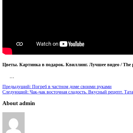
Цветы. Картинка в подарок. Квиллинг. Лучшее видео / The pictu
…
Предыдущий:
Погреб в частном доме своими руками
Следующий:
Чак-чак восточная сладость. Вкусный рецепт. Тат
About admin