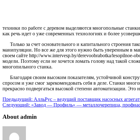
техники по работе с деревом выделяются многопольные станки.
как речь идет о уже современных технологиях и более усовер
Только за счет основательного и капитального строения т
манипуляции. Но все же для этого нужно быть уверенным в мак
своем сайте http://www.intervesp.by/derevoobrabotka/lesopilnoe
модели. Поэтому если не хочется ломать голову над такой слож
многопильного станка.
Благодаря своим высоким показателям, устойчивой констр
спросом и уже смог зарекомендовать себя в деле. Станки много
прекрасно подвергаться высокой степени автоматизации. Это н
Предыдущий:
АлльРус – ведущий поставщик насосных агрегат
Следующий:
«Завод — Профиль» — металлочерепица, профнаст
About admin