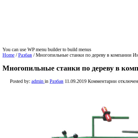
You can use WP menu builder to build menus
Home
/
Разбав
/
Многопильные станки по дереву в компании И
Многопильные станки по дереву в ком
к
Posted by:
admin
in
Разбав
11.09.2019
Комментарии
отключе
записи
Многопи
станки
по
дереву
в
компании
Интервес