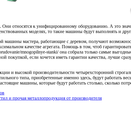
 Они относятся к унифицированному оборудованию. А это значит
шенствованных моделях, то такие машины будут выполнять и дру
акой машины мастера, работающие с деревом, получают возможно
симальном качестве агрегата. Помощь в том, чтоб гарантироват
-oborudovanie/mnogopilnye-stanki/ она собрала только самые выго
ной покупкой, если хочется иметь гарантии качества, лучше сра
укции и высокой производительности четырехсторонний строгал
пильного типа, приобретенные именно здесь, будут работать вес
астоящие машины, которые будут работать столько, сколько потр
ов
ил и прочая металлопродукция от производителя