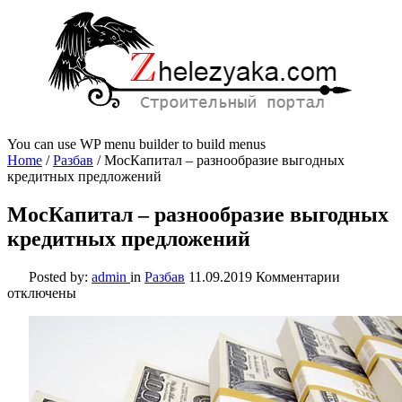
You can use WP menu builder to build menus
Home
/
Разбав
/
МосКапитал – разнообразие выгодных
кредитных предложений
МосКапитал – разнообразие выгодных
кредитных предложений
к
Posted by:
admin
in
Разбав
11.09.2019
Комментарии
записи
отключены
МосКапит
–
разнообра
выгодных
кредитны
предложе