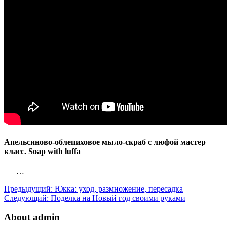
Апельсиново-облепиховое мыло-скраб с люфой мастер
класс. Soap with luffa
…
Предыдущий:
Юкка: уход, размножение, пересадка
Следующий:
Поделка на Новый год своими руками
About admin