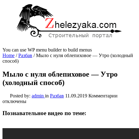
You can use WP menu builder to build menus
Home
/
Разбав
/
Мыло с нуля облепиховое — Утро (холодный
способ)
Мыло с нуля облепиховое — Утро
(холодный способ)
к
Posted by:
admin
in
Разбав
11.09.2019
Комментарии
записи
отключены
Мыло
с
Познавательное видео по теме:
нуля
облепихо
—
Утро