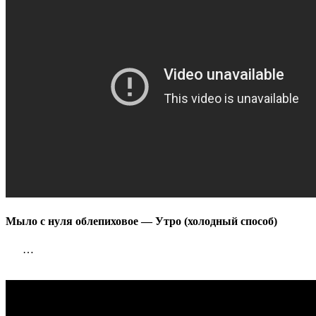
(холодны
способ)
Мыло с нуля облепиховое — Утро (холодный способ)
…