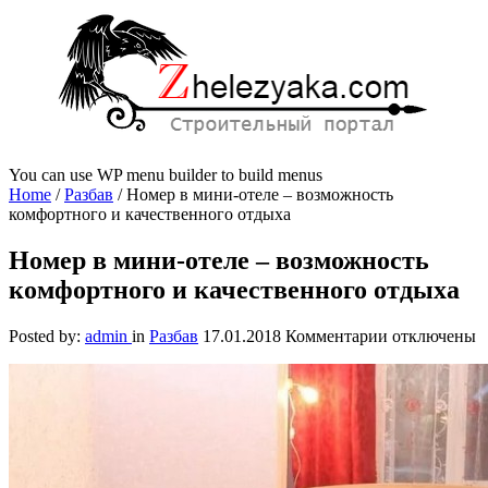
You can use WP menu builder to build menus
Home
/
Разбав
/
Номер в мини-отеле – возможность
комфортного и качественного отдыха
Номер в мини-отеле – возможность
комфортного и качественного отдыха
к
Posted by:
admin
in
Разбав
17.01.2018
Комментарии
отключены
записи
Номер
в
мини-
отеле
–
возможность