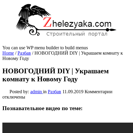
You can use WP menu builder to build menus
Home
/
Разбав
/
НОВОГОДНИЙ DIY | Украшаем комнату к
Новому Году
НОВОГОДНИЙ DIY | Украшаем
комнату к Новому Году
к
Posted by:
admin
in
Разбав
11.09.2019
Комментарии
записи
отключены
НОВОГО
DIY
Познавательное видео по теме:
|
Украшаем
комнату
к