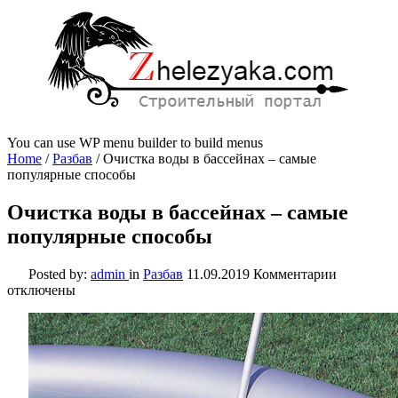
You can use WP menu builder to build menus
Home
/
Разбав
/
Очистка воды в бассейнах – самые
популярные способы
Очистка воды в бассейнах – самые
популярные способы
к
Posted by:
admin
in
Разбав
11.09.2019
Комментарии
записи
отключены
Очистка
воды
в
бассейнах
–
самые