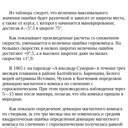
Из таблицы следует, что величина максимального
значения ошибки будет различной и зависит от широты места,
а также от курса, с которого начинается маневрирование,
достигая 4—5°,5 в широте 75°.
Как показывают произведенные расчеты со снижением
скорости, уменьшается и величина ошибки гирокомпаса. На
больших скоростях в низких широтах величины ошибок
достигают +0°,5, а в высоких широтах даже на малых
скоростях ±1°,9.
В 1965 г. на пароходе «Александр Суворов» в течение трех
месяцев плавания в районе Балтийского, Баренцева, Белого
морей штурманы Истомин, Чухнов и Копченков определяли
девиацию магнитного компаса по сличению с
гироскопическим. При этом производились наблюдения через
5—15 мин после маневра, полагая, что оба компаса пришли в
меридиан.
Как показало определение девиации магнитного компаса
по створкам, за эти три месяца она не изменилась и средняя
квадратическая ошибка определения девиации магнитного
компаса по сличению с гироскопическим получилась равной