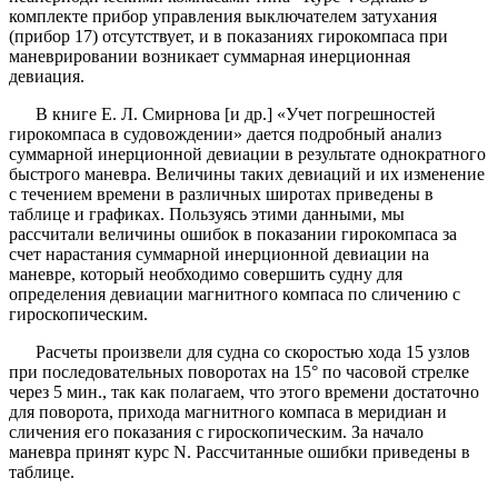
комплекте прибор управления выключателем затухания
(прибор 17) отсутствует, и в показаниях гирокомпаса при
маневрировании возникает суммарная инерционная
девиация.
В книге Е. Л. Смирнова [и др.] «Учет погрешностей
гирокомпаса в судовождении» дается подробный анализ
суммарной инерционной девиации в результате однократного
быстрого маневра. Величины таких девиаций и их изменение
с течением времени в различных широтах приведены в
таблице и графиках. Пользуясь этими данными, мы
рассчитали величины ошибок в показании гирокомпаса за
счет нарастания суммарной инерционной девиации на
маневре, который необходимо совершить судну для
определения девиации магнитного компаса по сличению с
гироскопическим.
Расчеты произвели для судна со скоростью хода 15 узлов
при последовательных поворотах на 15° по часовой стрелке
через 5 мин., так как полагаем, что этого времени достаточно
для поворота, прихода магнитного компаса в меридиан и
сличения его показания с гироскопическим. За начало
маневра принят курс N. Рассчитанные ошибки приведены в
таблице.