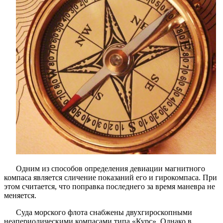
сличению
с
гироскоп
Одним из способов определения девиации магнитного
компаса является сличение показаний его и гирокомпаса. При
этом считается, что поправка последнего за время маневра не
меняется.
Суда морского флота снабжены двухгироскопными
неапериодическими компасами типа «Курс». Однако в