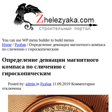
You can use WP menu builder to build menus
Home
/
Разбав
/
Определение девиации магнитного компаса
по сличению с гироскопическим
Определение девиации магнитного
компаса по сличению с
гироскопическим
к
Posted by:
admin
in
Разбав
11.09.2019
Комментарии
записи
отключены
Определе
девиации
магнитно
компаса
по