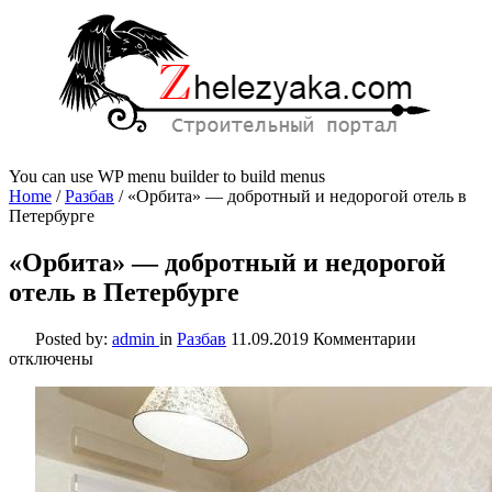
You can use WP menu builder to build menus
Home
/
Разбав
/
«Орбита» — добротный и недорогой отель в
Петербурге
«Орбита» — добротный и недорогой
отель в Петербурге
к
Posted by:
admin
in
Разбав
11.09.2019
Комментарии
записи
отключены
«Орбита»
—
добротны
и
недорого
отель