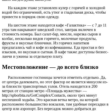
На каждом этаже установлен кулер с горячей и холодной
водой без ограничений, есть утюг и гладильная доска, чтобы
привести в порядок свою одежду.
На шестом этаже находится кафе «Галактика» — с 7 до 11
утра там накрывают шведский стол, завтрак включен в
стоимость номера. Был салат-бар, мюсли, нарезка сыров и
колбас, несколько видов горячего, молочные продукты,
фрукты и вкусные блинчики. Из горячих напитков
предлагались чай и кофе из кофемашины. Еда простая и без
изысков, но вкусная и сытная. В кафе также доступны бизнес-
ланчи и ужины за отдельную плату.
Местоположение — до всего близко
Расположение гостиницы хочется отметить отдельно. Да,
от центра далековато, но этот фактор не является минусом из-
за близости транспортных узлов. Отель находится в 200
метрах от станции метро «Площадь мужества» —
http://spborbita.ru/GetComplex/Contacts, около трех минут
неспешной ходьбы. Это красная ветка метро, на которой
расположено большинство вокзалов, там удобные пересадки в
центр или аэропорт. Без пересадок можно добраться до