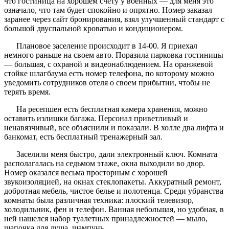
что гостиница на хорошем счету у военных — для меня это
означало, что там будет спокойно и опрятно. Номер заказал
заранее через сайт бронирования, взял улучшенный стандарт с
большой двуспальной кроватью и кондиционером.
Плановое заселение происходит в 14-00. Я приехал
немного раньше на своем авто. Поразила парковка гостиницы
— большая, с охраной и видеонаблюдением. На оранжевой
стойке шлагбаума есть номер телефона, по которому можно
уведомить сотрудников отеля о своем прибытии, чтобы не
терять время.
На ресепшен есть бесплатная камера хранения, можно
оставить излишки багажа. Персонал приветливый и
ненавязчивый, все объяснили и показали. В холле два лифта и
банкомат, есть бесплатный тренажерный зал.
Заселили меня быстро, дали электронный ключ. Комната
располагалась на седьмом этаже, окна выходили во двор.
Номер оказался весьма просторным с хорошей
звукоизоляцией, на окнах стеклопакеты. Аккуратный ремонт,
добротная мебель, чистое белье и полотенца. Среди убранства
комнаты была различная техника: плоский телевизор,
холодильник, фен и телефон. Ванная небольшая, но удобная, в
ней нашелся набор туалетных принадлежностей — мыло,
шапочка для душа, шампунь.