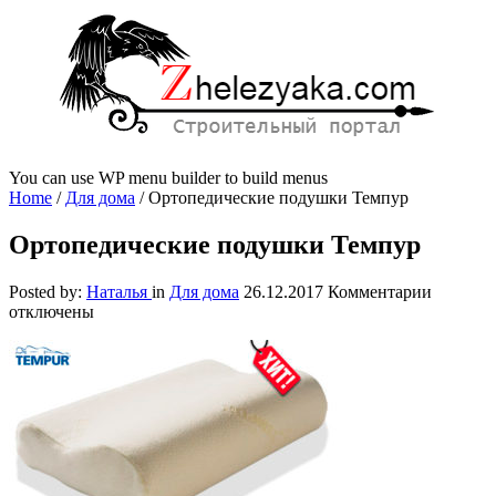
You can use WP menu builder to build menus
Home
/
Для дома
/
Ортопедические подушки Темпур
Ортопедические подушки Темпур
к
Posted by:
Наталья
in
Для дома
26.12.2017
Комментарии
записи
отключены
Ортопед
подушк
Темпур