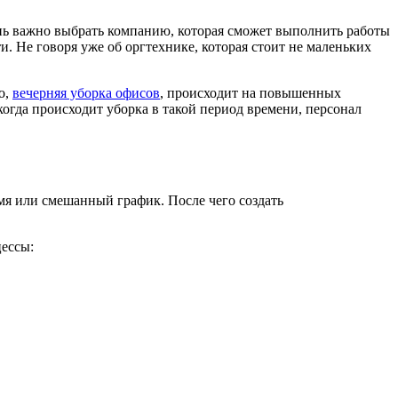
нь важно выбрать компанию, которая сможет выполнить работы
. Не говоря уже об оргтехнике, которая стоит не маленьких
о,
вечерняя уборка офисов
, происходит на повышенных
огда происходит уборка в такой период времени, персонал
мя или смешанный график. После чего создать
цессы: