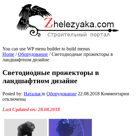
You can use WP menu builder to build menus
Home
/
Оборудование
/
Светодиодные прожекторы в
ландшафтном дизайне
Светодиодные прожекторы в
ландшафтном дизайне
к
Posted by:
Наталья
in
Оборудование
22.08.2018
Комментарии
за
отключены
Св
Last Updated on: 28.08.2018
пр
в
ла
ди