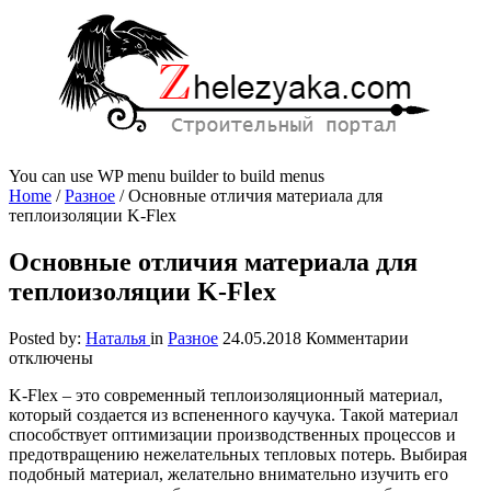
You can use WP menu builder to build menus
Home
/
Разное
/
Основные отличия материала для
теплоизоляции K-Flex
Основные отличия материала для
теплоизоляции K-Flex
к
Posted by:
Наталья
in
Разное
24.05.2018
Комментарии
записи
отключены
Основные
K-Flex – это современный теплоизоляционный материал,
отличия
который создается из вспененного каучука.
Такой материал
материала
способствует оптимизации производственных процессов и
для
предотвращению нежелательных тепловых потерь. Выбирая
теплоизол
подобный материал, желательно внимательно изучить его
K-