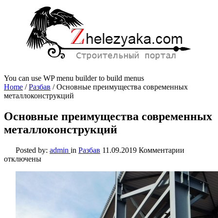
You can use WP menu builder to build menus
Home
/
Разбав
/
Основные преимущества современных
металлоконструкций
Основные преимущества современных
металлоконструкций
к
Posted by:
admin
in
Разбав
11.09.2019
Комментарии
записи
отключены
Основны
преимуще
современ
металлок