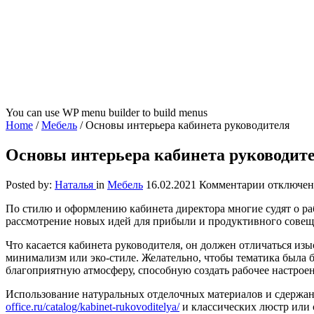
You can use WP menu builder to build menus
Home
/
Мебель
/
Основы интерьера кабинета руководителя
Основы интерьера кабинета руководит
к
Posted by:
Наталья
in
Мебель
16.02.2021
Комментарии
отключе
записи
По стилю и оформлению кабинета директора многие судят о раб
Основы
рассмотрение новых идей для прибыли и продуктивного совеща
интерьера
кабинета
Что касается кабинета руководителя, он должен отличаться из
руководит
минимализм или эко-стиле. Желательно, чтобы тематика была б
благоприятную атмосферу, способную создать рабочее настроен
Использование натуральных отделочных материалов и сдержанн
office.ru/catalog/kabinet-rukovoditelya/
и классических люстр или 