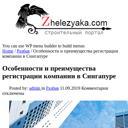
You can use WP menu builder to build menus
Home
/
Разбав
/
Особенности и преимущества регистрации
компании в Сингапуре
Особенности и преимущества
регистрации компании в Сингапуре
к
Posted by:
admin
in
Разбав
11.09.2019
Комментарии
записи
отключены
Особенно
и
преимуще
регистра
компании
в