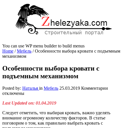
You can use WP menu builder to build menus
Home
/
Мебель
/
Особенности выбора кровати с подъемным
механизмом
Особенности выбора кровати с
подъемным механизмом
к
Posted by:
Наталья
in
Мебель
25.03.2019
Комментарии
записи
отключены
Особенно
Last Updated on: 01.04.2019
выбора
кровати
Следует отметить, что выбирая кровать, важно уделять
с
внимание огромному количеству факторов. В статье
подъемн
поговорим о том, как правильно выбрать кровать с
механизм