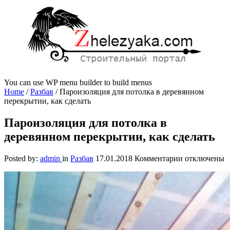
You can use WP menu builder to build menus
Home
/
Разбав
/
Пароизоляция для потолка в деревянном
перекрытии, как сделать
Пароизоляция для потолка в
деревянном перекрытии, как сделать
к
Posted by:
admin
in
Разбав
17.01.2018
Комментарии
отключены
записи
Пароизоляци
для
потолка
в
деревянном
перекрытии,