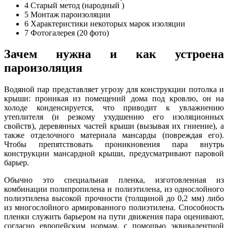
4
Старый метод (народный )
5
Монтаж пароизоляции
6
Характеристики некоторых марок изоляции
7
Фотогалерея (20 фото)
Зачем нужна и как устроена
пароизоляция
Водяной пар представляет угрозу для конструкции потолка и
крыши: проникая из помещений дома под кровлю, он на
холоде конденсируется, что приводит к увлажнению
утеплителя (и резкому ухудшению его изоляционных
свойств), деревянных частей крыши (вызывая их гниение), а
также отделочного материала мансарды (повреждая его).
Чтобы препятствовать проникновения пара внутрь
конструкции мансардной крыши, предусматривают паровой
барьер.
Обычно это специальная пленка, изготовленная из
комбинации полипропилена и полиэтилена, из однослойного
полиэтилена высокой прочности (толщиной до 0,2 мм) либо
из многослойного армированного полиэтилена. Способность
пленки служить барьером на пути движения пара оценивают,
согласно европейским нормам, с помощью эквивалентной