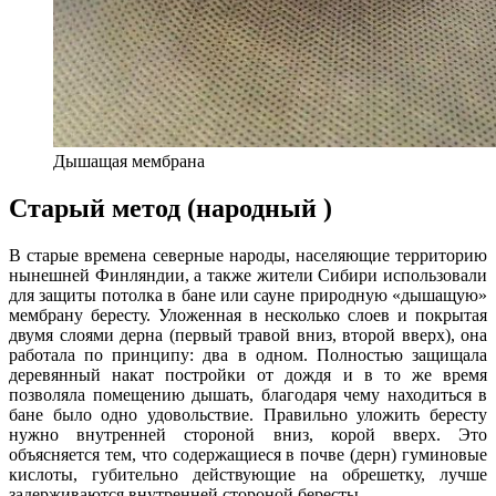
Дышащая мембрана
Старый метод (народный )
В старые времена северные народы, населяющие территорию
нынешней Финляндии, а также жители Сибири использовали
для защиты потолка в бане или сауне природную «дышащую»
мембрану бересту. Уложенная в несколько слоев и покрытая
двумя слоями дерна (первый травой вниз, второй вверх), она
работала по принципу: два в одном. Полностью защищала
деревянный накат постройки от дождя и в то же время
позволяла помещению дышать, благодаря чему находиться в
бане было одно удовольствие. Правильно уложить бересту
нужно внутренней стороной вниз, корой вверх. Это
объясняется тем, что содержащиеся в почве (дерн) гуминовые
кислоты, губительно действующие на обрешетку, лучше
задерживаются внутренней стороной бересты.