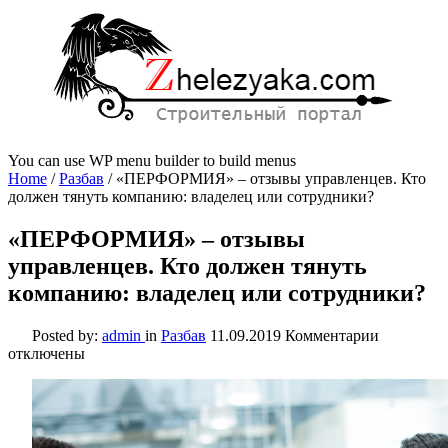
You can use WP menu builder to build menus
Home
/
Разбав
/
«ПЕРФОРМИЯ» – отзывы управленцев. Кто
должен тянуть компанию: владелец или сотрудники?
«ПЕРФОРМИЯ» – отзывы
управленцев. Кто должен тянуть
компанию: владелец или сотрудники?
к
Posted by:
admin
in
Разбав
11.09.2019
Комментарии
записи
отключены
«ПЕРФО
–
отзывы
управленц
Кто