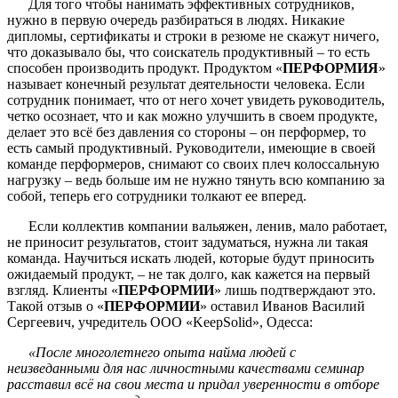
Для того чтобы нанимать эффективных сотрудников,
нужно в первую очередь разбираться в людях. Никакие
дипломы, сертификаты и строки в резюме не скажут ничего,
что доказывало бы, что соискатель продуктивный – то есть
способен производить продукт. Продуктом «
ПЕРФОРМИЯ
»
называет конечный результат деятельности человека. Если
сотрудник понимает, что от него хочет увидеть руководитель,
четко осознает, что и как можно улучшить в своем продукте,
делает это всё без давления со стороны – он перформер, то
есть самый продуктивный. Руководители, имеющие в своей
команде перформеров, снимают со своих плеч колоссальную
нагрузку – ведь больше им не нужно тянуть всю компанию за
собой, теперь его сотрудники толкают ее вперед.
Если коллектив компании вальяжен, ленив, мало работает,
не приносит результатов, стоит задуматься, нужна ли такая
команда. Научиться искать людей, которые будут приносить
ожидаемый продукт, – не так долго, как кажется на первый
взгляд. Клиенты «
ПЕРФОРМИИ
» лишь подтверждают это.
Такой отзыв о «
ПЕРФОРМИИ
» оставил Иванов Василий
Сергеевич, учредитель ООО «KeepSolid», Одесса:
«После многолетнего опыта найма людей с
неизведанными для нас личностными качествами семинар
расставил всё на свои места и придал уверенности в отборе