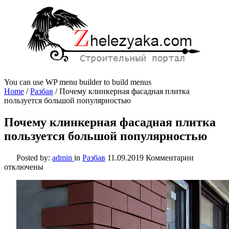
You can use WP menu builder to build menus
Home
/
Разбав
/
Почему клинкерная фасадная плитка
пользуется большой популярностью
Почему клинкерная фасадная плитка
пользуется большой популярностью
к
Posted by:
admin
in
Разбав
11.09.2019
Комментарии
записи
отключены
Почему
клинкерн
фасадная
плитка
пользуетс
большой