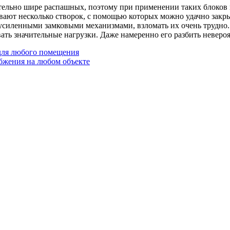
ельно шире распашных, поэтому при применении таких блоков н
вают несколько створок, с помощью которых можно удачно закр
силенными замковыми механизмами, взломать их очень трудно. 
ть значительные нагрузки. Даже намеренно его разбить неверо
для любого помещения
бжения на любом объекте