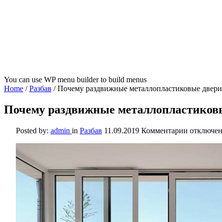
You can use WP menu builder to build menus
Home
/
Разбав
/
Почему раздвижные металлопластиковые двер
Почему раздвижные металлопластиков
к
Posted by:
admin
in
Разбав
11.09.2019
Комментарии
отключе
записи
Почему
раздвижн
металлоп
двери
пользуют
повышен
популярн