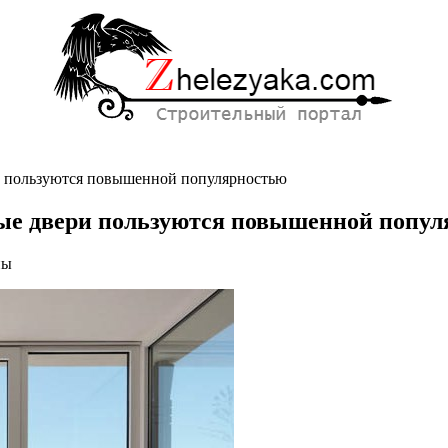
и пользуются повышенной популярностью
ые двери пользуются повышенной попул
ны
ые
ластиковые
ся
ной
остью