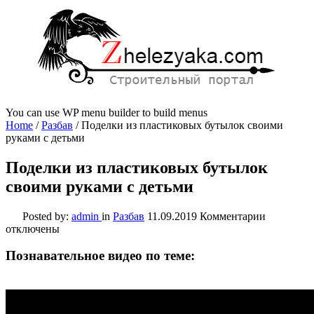
You can use WP menu builder to build menus
Home
/
Разбав
/
Поделки из пластиковых бутылок своими
руками с детьми
Поделки из пластиковых бутылок
своими руками с детьми
к
Posted by:
admin
in
Разбав
11.09.2019
Комментарии
записи
отключены
Поделки
из
Познавательное видео по теме:
пластико
бутылок
своими
руками