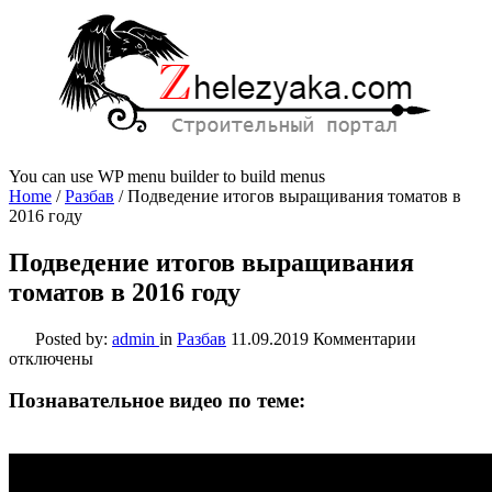
You can use WP menu builder to build menus
Home
/
Разбав
/
Подведение итогов выращивания томатов в
2016 году
Подведение итогов выращивания
томатов в 2016 году
к
Posted by:
admin
in
Разбав
11.09.2019
Комментарии
записи
отключены
Подведен
итогов
Познавательное видео по теме:
выращива
томатов
в
2016