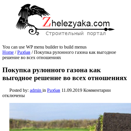
You can use WP menu builder to build menus
Home
/
Разбав
/
Покупка рулонного газона как выгодное
решение во всех отношениях
Покупка рулонного газона как
выгодное решение во всех отношениях
к
Posted by:
admin
in
Разбав
11.09.2019
Комментарии
записи
отключены
Покупка
рулонног
газона
как
выгодное
решение