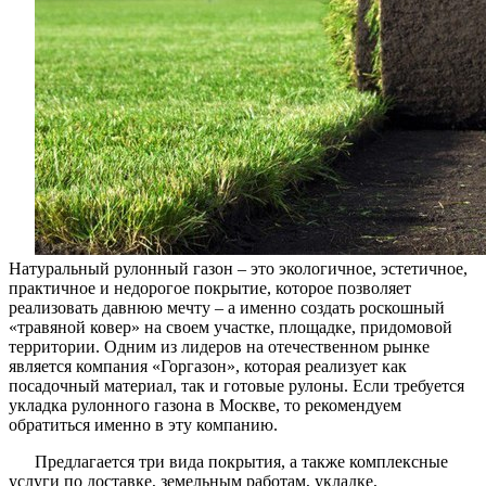
во
всех
отношени
Натуральный рулонный газон – это экологичное, эстетичное,
практичное и недорогое покрытие, которое позволяет
реализовать давнюю мечту – а именно создать роскошный
«травяной ковер» на своем участке, площадке, придомовой
территории. Одним из лидеров на отечественном рынке
является компания «Горгазон», которая реализует как
посадочный материал, так и готовые рулоны. Если требуется
укладка рулонного газона в Москве, то рекомендуем
обратиться именно в эту компанию.
Предлагается три вида покрытия, а также комплексные
услуги по доставке, земельным работам, укладке,