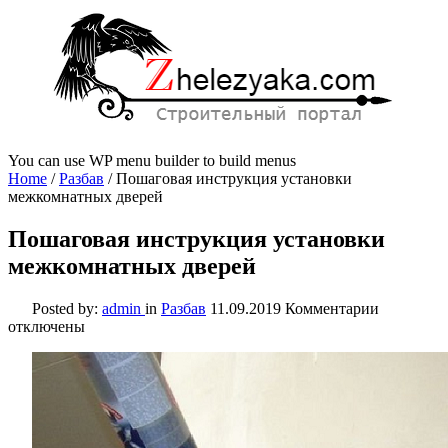
You can use WP menu builder to build menus
Home
/
Разбав
/
Пошаговая инструкция установки
межкомнатных дверей
Пошаговая инструкция установки
межкомнатных дверей
к
Posted by:
admin
in
Разбав
11.09.2019
Комментарии
записи
отключены
Пошагова
инструкц
установк
межкомна
дверей