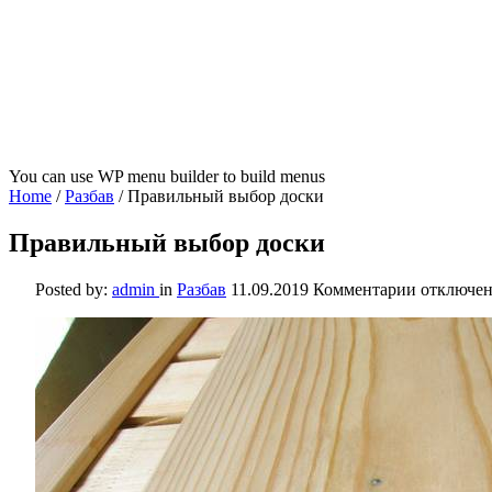
You can use WP menu builder to build menus
Home
/
Разбав
/
Правильный выбор доски
Правильный выбор доски
к
Posted by:
admin
in
Разбав
11.09.2019
Комментарии
отключе
записи
Правиль
выбор
доски