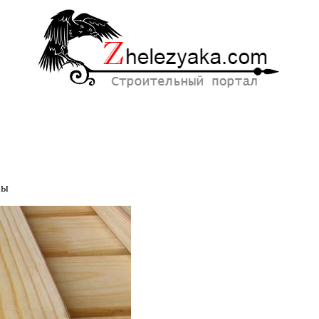
ны
ный