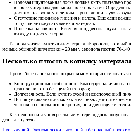
Половая шпунтованная доска должна быть тщательно прос
выборе материала для напольного покрытия. Определить 
достаточно звонким и четким. При наличии глухого звук
Отсутствие признаков гниения и налета. Еще один важны
то лучше не покупать данный материал;
Проверка на ровность. Естественно, для пола нужна толь
взгляду на доску с торца.
Если вы хотите купить пиломатериал «Европол», который пр
меньше обычной шпунтовки – 28 мм у европола против 70-140 
Несколько плюсов в копилку материал
При выборе напольного покрытия можно ориентироваться н
Конструкционные особенности. Благодаря наличию пазов 
цельное полотно без щелей и зазоров;
Долговечность. Если купить сухой и неиспорченный пило
Вся шпунтованная доска, как и вагонка, делится на неск
чернового напольного покрытия, но и для отделки стен и
Как недорогой и универсальный материал, доска шпунтован
деньги впустую.
Предыдущий:
Экономически выгодный и безопасный проект от