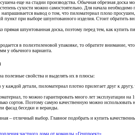
ушена еще на стадии производства. Обычная обрезная доска мо
степень сухости можно самостоятельно. Для начала необходимо 
а напрашивается вывод о том, что пиломатериал плохо просушен
й пункт при выборе шпунтованного изделия. Стоит обратить вни
ко прямая шпунтованная доска, поэтому перед тем, как купить п
одается в полиэтиленовой упаковке, то обратите внимание, что
мм у обычного варианта.
а
а полезные свойства и выделять их в плюсы:
у каждой детали, пиломатериал плотно прилегает друг к другу,
материал, то можно гарантировать много лет эксплуатации на 
олько сортов. Поэтому самую качественную можно использовать н
ли фасад беседки и веранды.
ная – отличный выбор. Главное подобрать и купить качественны
опления частного дома от команды «Генпроект»