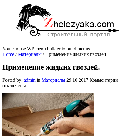
You can use WP menu builder to build menus
Home
/
Материалы
/
Применение жидких гвоздей.
Применение жидких гвоздей.
к
Posted by:
admin
in
Материалы
29.10.2017
Комментарии
записи
отключены
Примен
жидких
гвоздей.