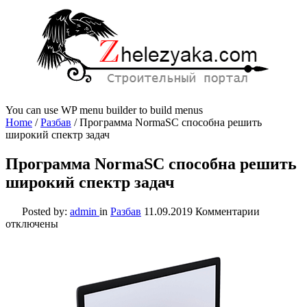
You can use WP menu builder to build menus
Home
/
Разбав
/
Программа NormaSC способна решить
широкий спектр задач
Программа NormaSC способна решить
широкий спектр задач
к
Posted by:
admin
in
Разбав
11.09.2019
Комментарии
записи
отключены
Программ
NormaSC
способна
решить
широкий
спектр