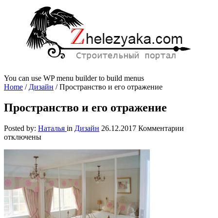
You can use WP menu builder to build menus
Home
/
Дизайн
/
Пространство и его отражение
Пространство и его отражение
к
Posted by:
Наталья
in
Дизайн
26.12.2017
Комментарии
записи
отключены
Простран
и
его
отражени