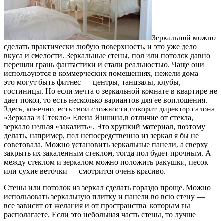
Зеркальной можно
сделать практически любую поверхность, и это уже дело
вкуса и смелости. Зеркальные стены, пол или потолок давно
перешли грань фантастики и стали реальностью. Чаще они
используются в коммерческих помещениях, нежели дома —
это могут быть фитнес — центры, танцзалы, клубы,
гостиницы. Но если мечта о зеркальной комнате в квартире не
дает покоя, то есть несколько вариантов для ее воплощения.
Здесь, конечно, есть свои сложности,говорит директор салона
«Зеркала и Стекло» Елена Яншина,в отличие от стекла,
зеркало нельзя «закалить». Это хрупкий материал, поэтому
делать, например, пол непосредственно из зеркал я бы не
советовала. Можно установить зеркальные панели, а сверху
закрыть их закаленным стеклом, тогда пол будет прочным. А
между стеклом и зеркалом можно положить ракушки, песок
или сухие веточки — смотрится очень красиво.
Стены или потолок из зеркал сделать гораздо проще. Можно
использовать зеркальную плитку и панели во всю стену —
все зависит от желания и от пространства, которым вы
располагаете. Если это небольшая часть стены, то лучше