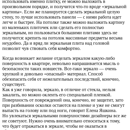
использовать именно плитку, ее можно выложить в
произвольном порядке, и получится что-то вроде «зеркальной
картины». Если же планируется сделать зеркальной целую
стену, то лучше использовать панели — с ними работа идет
легче и быстрее. На потолке также можно выложить картину
из маленьких плиточек или сделать его полностью
зеркальным, но пользоваться большими плитами здесь не
получится: крепить на потолок массивные предметы весьма
неудобно. Да и вряд ли зеркальная плита над головой
позволит чув ствовать себя комфортно.
Когда возникает желание отделать зеркалом какую-либо
поверхность в квартире, невольно напрашивается мысль о
безопасности таких новшеств. Все-таки зеркало — очень
хрупкий и довольно «опасный» материал. Способ
обезопасить себя от нежелательных последствий, конечно,
существует.
Как я уже говорила, зеркало, в отличие от стекла, нельзя
закалить, но можно оклеить его специальной пленкой.
Поверхность от повреждений она, конечно, не защитит, зато
при разбивании осколки остаются на пленке и уже не смогут
выпасть на голову или под ноги, говорит Елена Яшкина.
Но увлекаться зеркальными поверхностями дизайнеры все же
не советуют. Нужно очень внимательно относиться к тому,
что будет отражаться в зеркале, чтобы не оказаться в