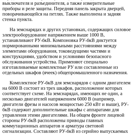
выключателя и разъединителя, а также измерительные
приборы и реле защиты. Передняя панель закрыта дверцей,
поворачивающейся на петлях. Также выполнена и задняя
стенка пункта.
На земснарядах и других установках, содержащих силовое
электрооборудование напряжением выше 1000 В,
устанавливают РУ-бкВ. Компоновка РУ-бкВ диктуется
нормированными минимальными расстояниями между
элементами оборудования, токоведущими частями и
конструкциями, удобством и условиями безопасного
обслуживания устройства. Применяют специально
изготавливаемые комплектные РУ или составленные из
отдельных шкафов (ячеек) общепромышленного назначения.
Комплектное РУ-бкВ для земснарядов с одним двигателем
на 6000 В состоит из трех шкафов, расположение которых
соответствует схеме. На земснарядах, имеющих не один, а
несколько двигателей напряжением 6000 В (например,
двигатели фрезы и насосов мощностью 250 кВт и выше), РУ-
бкВ содержит дополнительные шкафы с аппаратами для
управления этими двигателями. На общем фронте лицевой
стороны РУ-бкВ расположены приводы главных
коммутационных аппаратов и арматура световой
сигнализации. Составляют РУ-бкВ из серийно выпускаемых