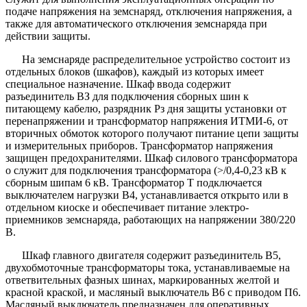
подаче напряжения на земснаряд, отключения напряжения, а
также для автоматического отключения земснаряда при
действии защиты.
На земснаряде распределительное устройство состоит из
отдельных блоков (шкафов), каждый из которых имеет
специальное назначение. Шкаф ввода содержит
разъединитель ВЗ для подключения сборных шин к
питающему кабелю, разрядник Рз дня защиты установки от
перенапряжении и трансформатор напряжения ИТМИ-6, от
вторичных обмоток которого получают питание цепи защиты
и измерительных приборов. Трансформатор напряжения
защищен предохранителями. Шкаф силового трансформатора
о служит для подключения трансформатора (>/0,4-0,23 кВ к
сборным шипам 6 кВ. Трансформатор Т подключается
выключателем нагрузки В4, устанавливается открыто или в
отдельном киоске и обеспечивает питание электро-
приемников земснаряда, работающих на напряжении 380/220
В.
Шкаф главного двигателя содержит разъединитель В5,
двухобмоточные трансформаторы тока, устанавливаемые на
ответвительных фазных шинах, маркированных желтой и
красной краской, и масляный выключатель В6 с приводом П6.
Масляный выключатель предназначен для оперативных