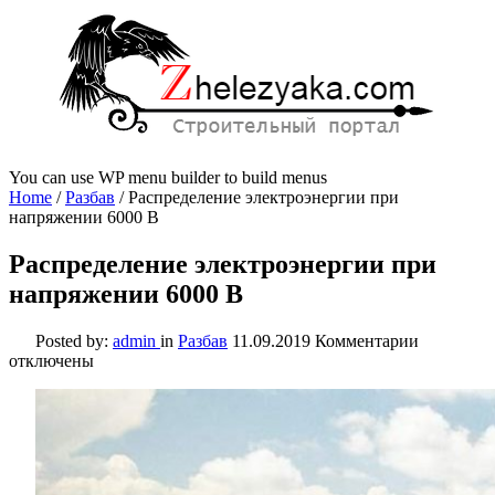
You can use WP menu builder to build menus
Home
/
Разбав
/
Распределение электроэнергии при
напряжении 6000 В
Распределение электроэнергии при
напряжении 6000 В
к
Posted by:
admin
in
Разбав
11.09.2019
Комментарии
записи
отключены
Распреде
электроэ
при
напряжен
6000
В