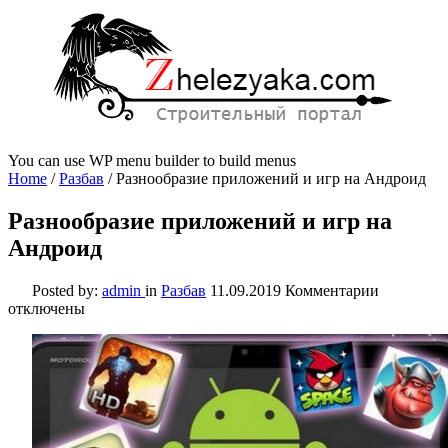
You can use WP menu builder to build menus
Home
/
Разбав
/
Разнообразие приложений и игр на Андроид
Разнообразие приложений и игр на
Андроид
к
Posted by:
admin
in
Разбав
11.09.2019
Комментарии
записи
отключены
Разнообра
приложен
и
игр
на
Андроид