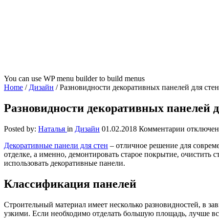
You can use WP menu builder to build menus
Home
/
Дизайн
/
Разновидности декоративных панелей для стен
Разновидности декоративных панелей д
к
Posted by:
Наталья
in
Дизайн
01.02.2018
Комментарии
отключе
записи
Декоративные панели для стен
– отличное решение для совреме
Разновид
отделке, а именно, демонтировать старое покрытие, очистить с
декорати
использовать декоративные панели.
панелей
для
стен
Классификация панелей
Строительный материал имеет несколько разновидностей, в з
узкими. Если необходимо отделать большую площадь, лучше все