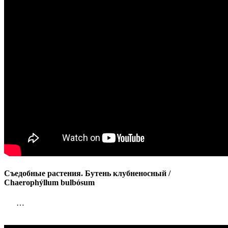
Chaerophý
bulbósum
Съедобные растения. Бутень клубненосный /
Chaerophýllum bulbósum
…