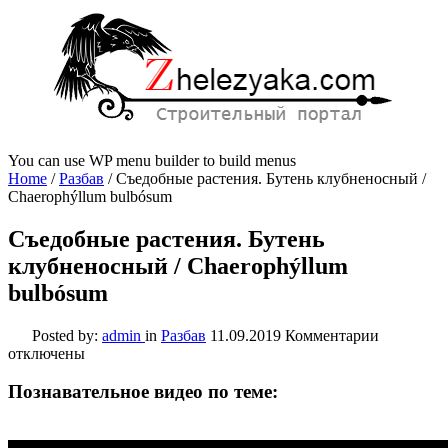
You can use WP menu builder to build menus
Home
/
Разбав
/
Съедобные растения. Бутень клубненосный /
Chaerophýllum bulbósum
Съедобные растения. Бутень
клубненосный / Chaerophýllum
bulbósum
к
Posted by:
admin
in
Разбав
11.09.2019
Комментарии
записи
отключены
Съедобны
растения.
Познавательное видео по теме:
Бутень
клубнено
/