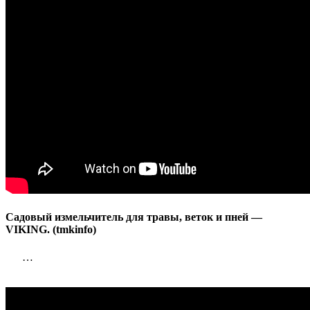
пней
—
VIKING.
(tmkinfo)
Садовый измельчитель для травы, веток и пней —
VIKING. (tmkinfo)
…