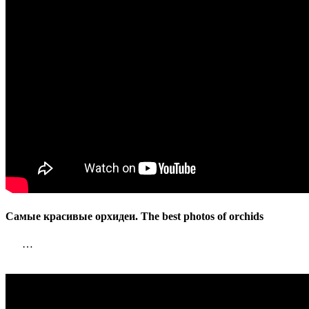
of
orchids
Самые красивые орхидеи. The best photos of orchids
…