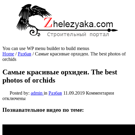
You can use WP menu builder to build menus
Home
/
Разбав
/
Самые красивые орхидеи. The best photos of
orchids
Самые красивые орхидеи. The best
photos of orchids
к
Posted by:
admin
in
Разбав
11.09.2019
Комментарии
записи
отключены
Самые
красивые
Познавательное видео по теме:
орхидеи.
The
best
photos