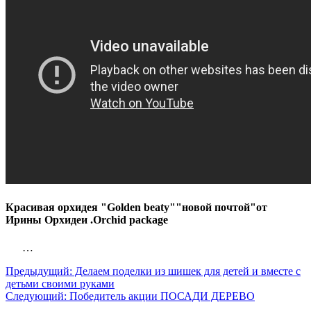
Красивая орхидея "Golden beaty""новой почтой"от
Ирины Орхидеи .Orchid package
…
Предыдущий:
Делаем поделки из шишек для детей и вместе с
детьми своими руками
Следующий:
Победитель акции ПОСАДИ ДЕРЕВО