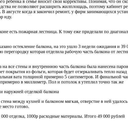
о ребенка в семье вносит свои коррективы. Понимая, что он скор
ства не позволяют расширить жилплощадь, поэтому кабинет реше
т. В августе когда я закончил ремонт, у фирм занимающихся уст
р иду.
лконе есть пожарная лестница. К тому еже приделали по диагона
азано остекление балкона, на это ушло 3 недели ожидания и 39 
ую перегородку которая отделила рабочую часть балкона от лестн
ла на все стены и внутреннюю часть балкона была нанесена паро
ет покрытия из фольги, которая будет отзеркаливать тепло наза
ральная вата толщиной примерно 5 сантиметров. И финальной ч
 примерно в миллиметр. Пол и потолок я утеплил точно так же
 и наружней отделкой балкона
с стена между кухней и балконом мягкая, отверстие в ней удалос
е место готово.
 000 отделка, 1000р расходные материалы. Итого 49 000 рублей