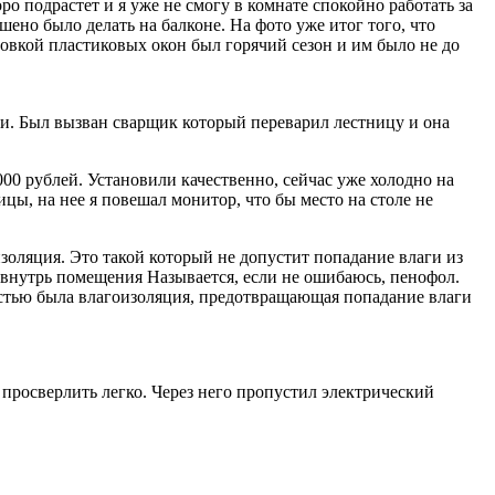
о подрастет и я уже не смогу в комнате спокойно работать за
но было делать на балконе. На фото уже итог того, что
ановкой пластиковых окон был горячий сезон и им было не до
ли. Был вызван сварщик который переварил лестницу и она
000 рублей. Установили качественно, сейчас уже холодно на
ицы, на нее я повешал монитор, что бы место на столе не
изоляция. Это такой который не допустит попадание влаги из
д внутрь помещения Называется, если не ошибаюсь, пенофол.
астью была влагоизоляция, предотвращающая попадание влаги
ь просверлить легко. Через него пропустил электрический