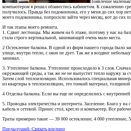
Появление маленьког
компьютером я решил обзавестись кабинетом. К сожалению сред
получилось. Правда без подоконника, его у меня до сих пор не
моего подоконника, попросили зайти через месяц, вот до сих по
И так этапы моего ремонта.
1. Сдвиг лестницы. Мы живем на 6 этаже, поэтому у нас на ба
стала строго вертикальной, занимающей очень мало места.
2 Остекление балкона. В одной из фирм нашего города было зак
улице, внутри тепло, с окон не дует. Так же я воздвиг небольш
занимал.
3. Утепление балкона. Утепление происходило в 3 слоя. Снача
окружающей среды, а так же не не выпустит тепло наружу за сч
Затем слой теплоизоляции. Использовалось специальная мине
из квартиры в теплоизоляцию, это тонкий материал, толщиной
4 Отделка балкона. Если вы еще не определились с внутренней
5. Проводка электричества и интернета. Заселение. Благо у на 
кабель и сетевой. Принес стол, кресло и компьютер. Все рабоче
Траты примерно такие — 39 000 остекление, 4 000 утепление, 5
Предыдущий:
Связать воедино