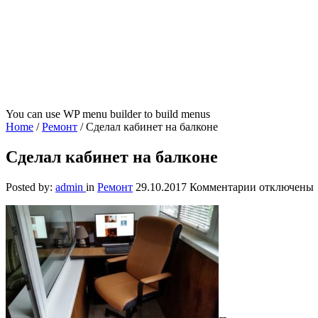
You can use WP menu builder to build menus
Home
/
Ремонт
/
Сделал кабинет на балконе
Сделал кабинет на балконе
к
Posted by:
admin
in
Ремонт
29.10.2017
Комментарии
отключены
записи
Сделал
кабинет
на
балконе